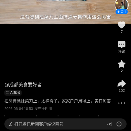
关注
7
评论
2
@
成都美食爱好者
102
AI章节
把牙膏涂抹菜刀上，太神奇了，家家户户用得上，实在厉害
2026-06-04 10:53
发布于
四川
打开
腾讯新闻客户端说两句