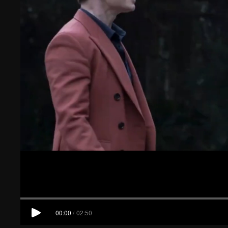
00:00
/
02:50