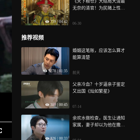
《天下粮仓》大结局大清最
无奈的清官！为民赌上性
命，乾隆却含泪斩忠良
759
|
04:42
06-30
推荐视频
婚姻这笔账，应该怎么算才
能算清楚
9278
|
01:35
前天
父亲冷血？十岁逼亲子鉴定
又出国《灿如繁星》
389
|
00:45
07-14
余欢水做检查，医生让通知
家属，妻子却以为他在撒谎|
我是余欢水
326
|
00:33