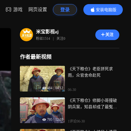
游戏
网页设置
登录
安装电脑版
内容更精彩
米宝影视aj
关注
粉丝
1514
|
关注
0
作者最新视频
《天下粮仓》老臣拼死求
雨，众官舍命赴死
484
|
04:12
06-30
《天下粮仓》修脚小哥撞破
阴兵案，知县却成了最冤的
阴魂
795
|
12:03
1评论
06-30