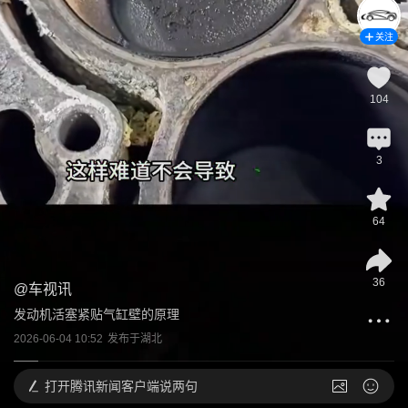
关注
104
3
64
36
@
车视讯
发动机活塞紧贴气缸壁的原理
2026-06-04 10:52
发布于
湖北
打开
腾讯新闻客户端说两句