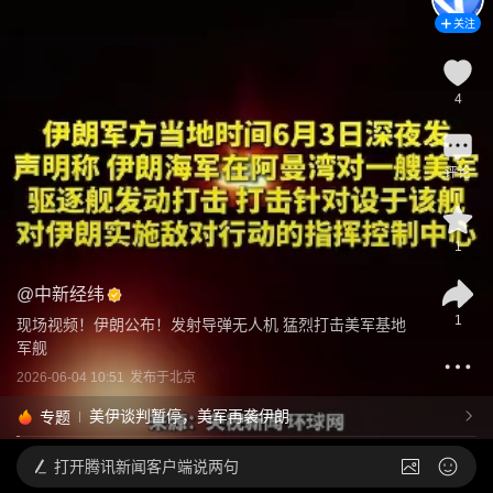
关注
4
评论
1
@
中新经纬
1
现场视频！伊朗公布！发射导弹无人机 猛烈打击美军基地
军舰
2026-06-04 10:51
发布于
北京
美伊谈判暂停，美军再袭伊朗
专题
打开
腾讯新闻客户端说两句