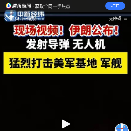
· 获取全网一手热点
打开
首页
视频
无障碍