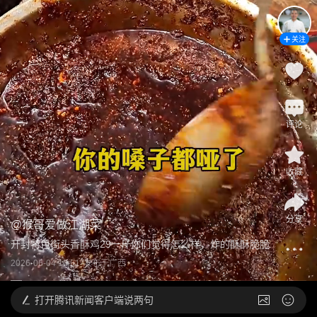
关注
评论
收藏
分享
@
猴哥爱做江湖菜
开封特色街头香酥鸡29一斤你们觉得怎么样，炸的酥酥脆脆
2026-06-04 10:51
发布于
广西
打开
腾讯新闻客户端说两句