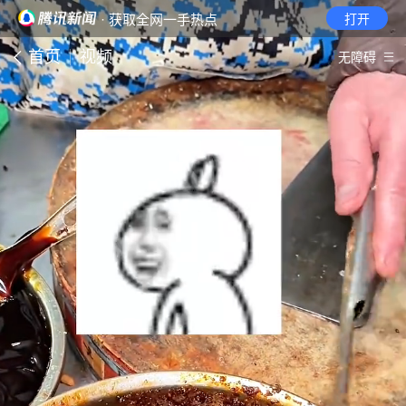
· 获取全网一手热点
打开
首页
视频
无障碍