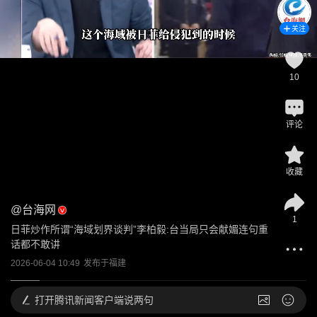
关注
10
评论
收藏
@
台海网
1
日菲炒作所谓“海域划界谈判”李柏毅:台当局只会献媚连句重
话都不敢讲
2026-06-04 10:49
发布于
福建
打开
腾讯新闻客户端说两句