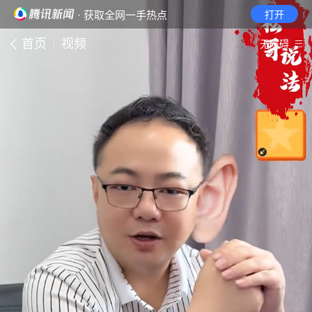
· 获取全网一手热点
打开
首页
视频
无障碍