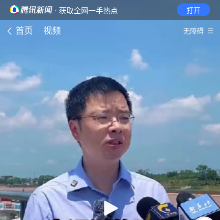
· 获取全网一手热点
打开
首页
视频
无障碍