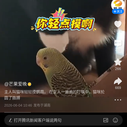
关注
1976
252
266
@
芒果爱晚
669
主人叫猫咪轻轻摸鹦鹉， 在主人一遍遍的叮嘱中，猫咪抡
圆了胳膊
2026-06-04 10:46
发布于
湖南
打开
腾讯新闻客户端说两句