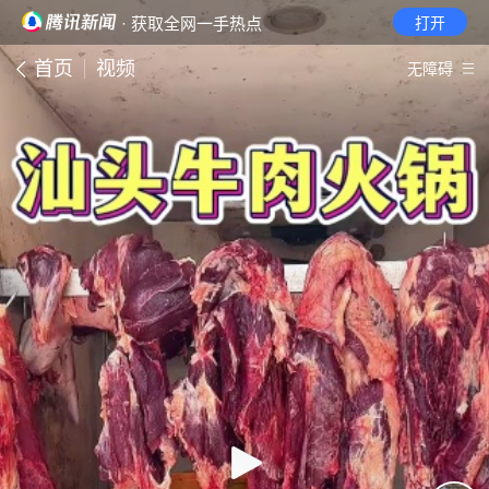
· 获取全网一手热点
打开
首页
视频
无障碍