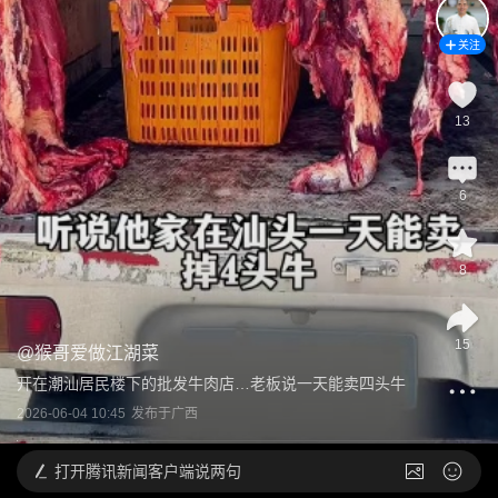
关注
13
6
8
15
@
猴哥爱做江湖菜
开在潮汕居民楼下的批发牛肉店…老板说一天能卖四头牛
2026-06-04 10:45
发布于
广西
打开
腾讯新闻客户端说两句