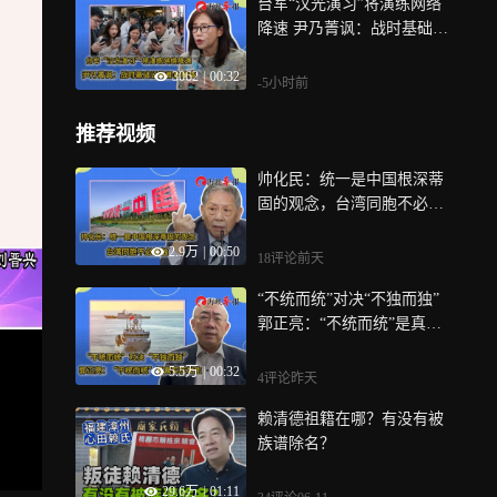
台军“汉光演习”将演练网络
降速 尹乃菁讽：战时基础设
施都会瘫痪
3062
|
00:32
-5小时前
推荐视频
帅化民：统一是中国根深蒂
固的观念，台湾同胞不必抵
触
2.9万
|
00:50
18评论
前天
“不统而统”对决“不独而独”
郭正亮：“不统而统”是真实
在发生
5.5万
|
00:32
4评论
昨天
赖清德祖籍在哪？有没有被
族谱除名？
29.6万
|
01:11