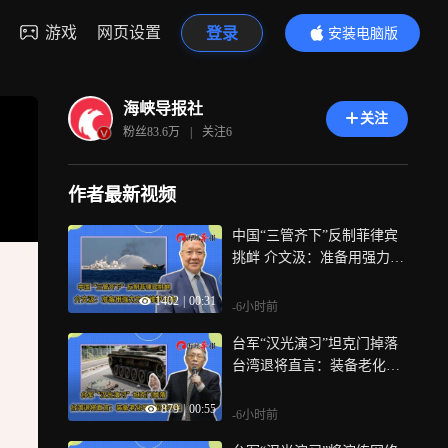
游戏
网页设置
登录
安装电脑版
内容更精彩
海峡导报社
关注
粉丝
83.6万
|
关注
6
作者最新视频
中国“三管齐下”反制菲律宾
挑衅 介文汲：准备用强力方
式维护主权
1402
|
00:31
-6小时前
台军“汉光演习”坦克门掉落
台湾退将直言：装备老化早
已见怪不怪
879
|
00:55
-6小时前