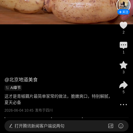
关注
2
1
3
@
北京地道美食
AI章节
5
这才是青椒藕片最简单家常的做法，脆嫩爽口，特别解腻，
夏天必备
2026-06-04 10:45
发布于
四川
打开
腾讯新闻客户端说两句