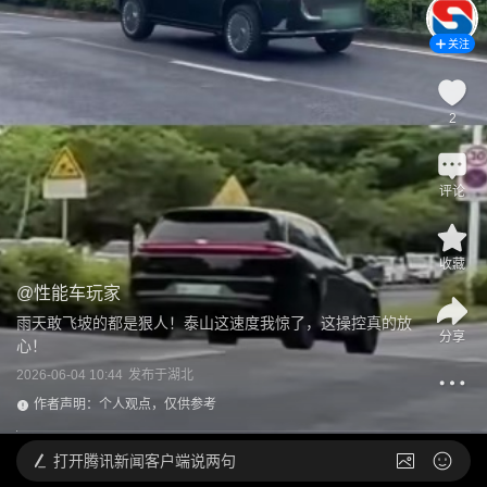
关注
2
评论
收藏
@
性能车玩家
雨天敢飞坡的都是狠人！泰山这速度我惊了，这操控真的放
分享
心！
2026-06-04 10:44
发布于
湖北
作者声明：个人观点，仅供参考
打开
腾讯新闻客户端说两句