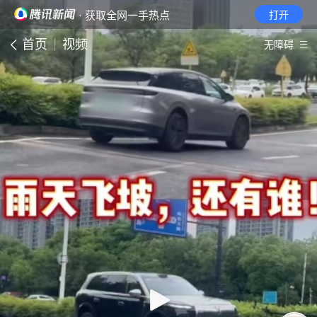
· 获取全网一手热点
打开
首页
视频
无障碍