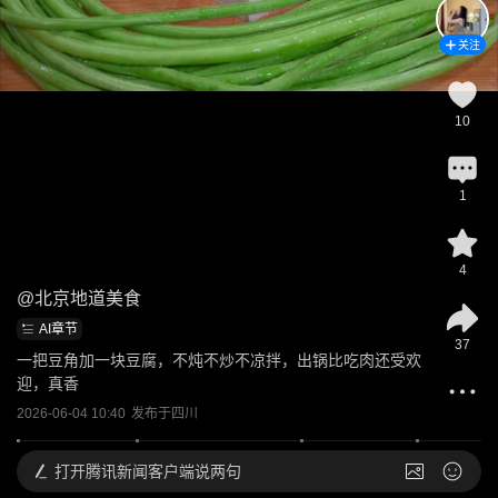
关注
10
1
4
@
北京地道美食
AI章节
37
一把豆角加一块豆腐，不炖不炒不凉拌，出锅比吃肉还受欢
迎，真香
2026-06-04 10:40
发布于
四川
打开
腾讯新闻客户端说两句