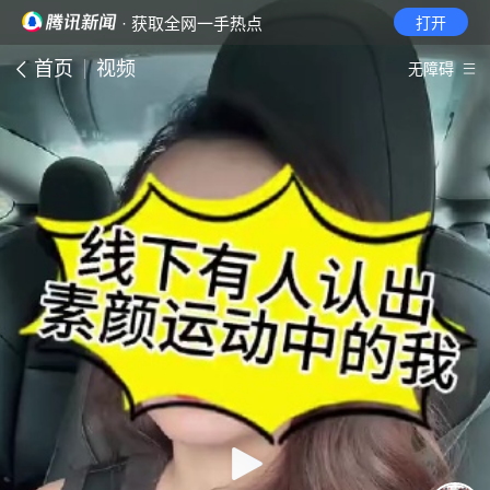
· 获取全网一手热点
打开
首页
视频
无障碍