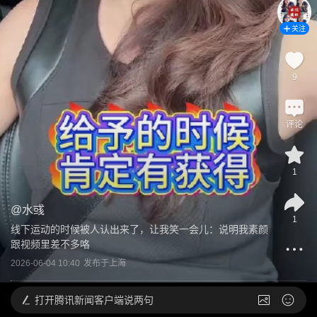
关注
9
评论
1
@
水彧
1
线下运动的时候被人认出来了，让我笑一会儿：说明我素颜
跟视频里差不多咯
2026-06-04 10:40
发布于
上海
打开
腾讯新闻客户端说两句