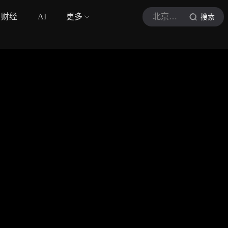
财经
AI
更多
北京元法堂
搜索