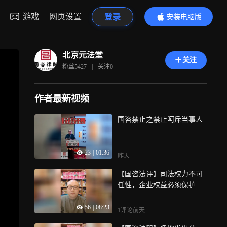
游戏
网页设置
登录
安装电脑版
内容更精彩
北京元法堂
关注
粉丝
5427
|
关注
0
作者最新视频
国咨禁止之禁止呵斥当事人
23
|
01:36
昨天
【国咨法评】司法权力不可
任性，企业权益必须保护
56
|
08:23
1评论
前天