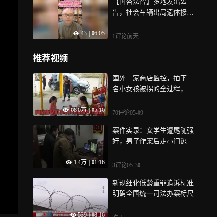
【国咨法智】多地发出公
告，社会车辆出局遗体接
运，车主能主张损失补偿
43
|
06:05
吗？
1评论
前天
推荐视频
国外一家商店监控，拍下一
名小女孩被拐的全过程，最
后时刻被救下 | 纪录片
68.0万
|
05:16
70评论
05-09
案件实录：女学生遭尾随强
奸，男子作案后走小门逃
跑，是校外人员
1.4万
|
01:16
3评论
05-30
新规细化低龄重罪追诉标准
明确全国统一司法办案标尺
539
|
08:16