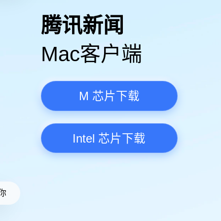
高清视频·更流畅
腾讯新
Mac客
M 芯
Intel