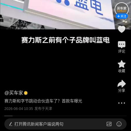
关注
评论
收藏
分享
@
买车家
赛力斯和字节跳动合伙造车了？首款车曝光
2026-06-04 10:35
发布于
天津
打开
腾讯新闻客户端说两句