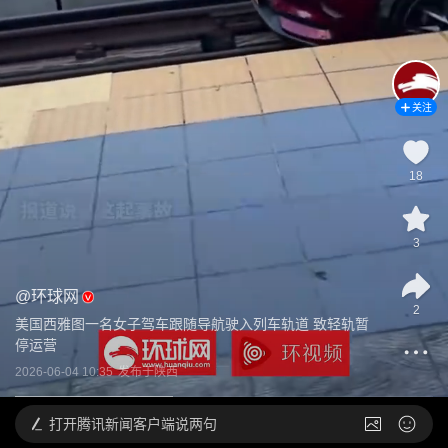
关注
18
3
@
环球网
2
美国西雅图一名女子驾车跟随导航驶入列车轨道 致轻轨暂
停运营
2026-06-04 10:35
发布于
陕西
打开
腾讯新闻客户端说两句