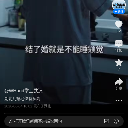
关注
12
评论
7
分享
@
WHand掌上武汉
湖北儿媳地位有多高
2026-06-04 10:02
发布于
湖北
打开
腾讯新闻客户端说两句