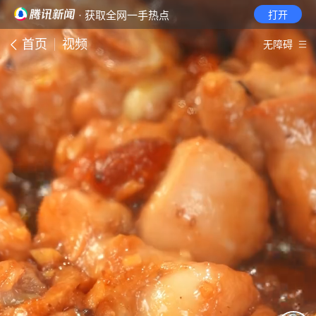
· 获取全网一手热点
打开
首页
视频
无障碍