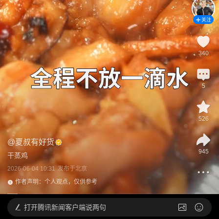
关注
340
5
526
@
夏叔有好货
945
干蒸鸡
2026-06-04 10:31
发布于
北京
作者声明：个人观点，仅供参考
打开
腾讯新闻客户端说两句