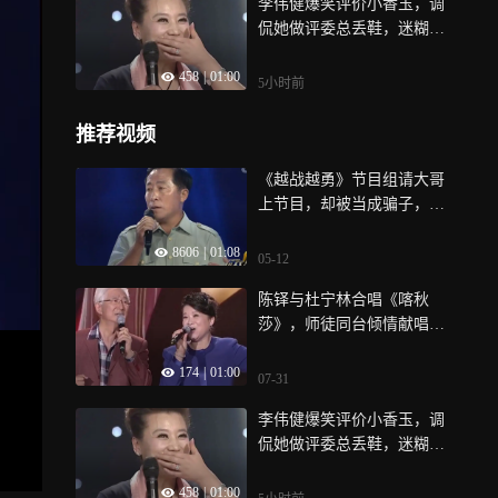
李伟健爆笑评价小香玉，调
侃她做评委总丢鞋，迷糊模
样逗笑全场
458
|
01:00
5小时前
推荐视频
《越战越勇》节目组请大哥
上节目，却被当成骗子，非
要看营业执照太好笑
8606
|
01:08
05-12
陈铎与杜宁林合唱《喀秋
莎》，师徒同台倾情献唱，
怀旧旋律直击人心
174
|
01:00
07-31
李伟健爆笑评价小香玉，调
侃她做评委总丢鞋，迷糊模
样逗笑全场
458
|
01:00