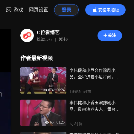
游戏
网页设置
登录
安装电脑版
内容更精彩
C位看综艺
关注
粉丝
1.5万
|
关注
0
作者最新视频
李伟健和小尼合作豫剧小
品，全程追着小尼打闹，小
尼主动配合甘愿挨打
674
|
00:24
1评论
5小时前
李伟健和小香玉演豫剧小
品，反串演老夫人，舞台效
果趣味十足
65
|
01:25
5小时前