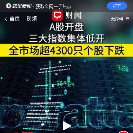
· 获取全网一手热点
打开
首页
视频
无障碍