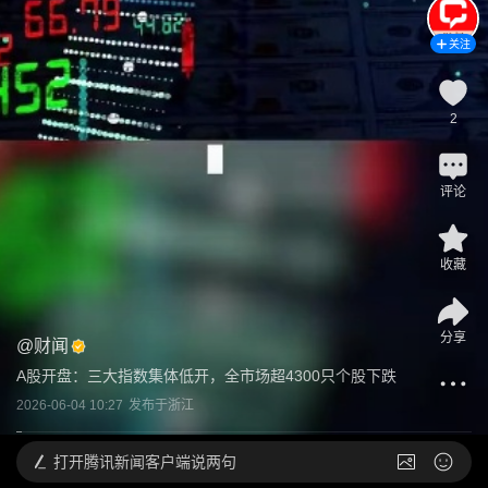
关注
2
评论
收藏
分享
@
财闻
A股开盘：三大指数集体低开，全市场超4300只个股下跌
2026-06-04 10:27
发布于
浙江
打开
腾讯新闻客户端说两句