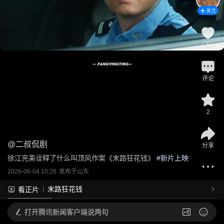
关注
5
评论
2
@
二叔侃剧
分享
徐江完美诠释了什么叫顶风作案《末路狂花钱》
 #
新片上映
2026-06-04 10:26
发布于
山东
末路狂花钱
看正片
打开
腾讯新闻客户端说两句