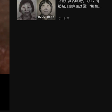
“梅姨”真名曝光引关注，有
被拐儿童家属透露：“梅姨”
谢家梅已经是老年人
25
|
01:12
-7小时前