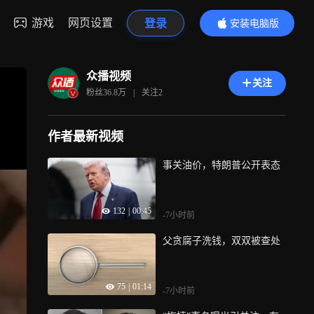
游戏
网页设置
登录
安装电脑版
内容更精彩
众播视频
关注
粉丝
36.8万
|
关注
2
作者最新视频
事关油价，特朗普公开表态
132
|
00:45
-7小时前
父贪腐子洗钱，双双被查处
75
|
01:14
-7小时前