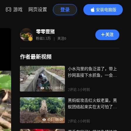
游戏
网页设置
登录
安装电脑版
内容更精彩
零零壹猪
关注
粉丝
1.3万
|
关注
0
作者最新视频
小水沟里的鱼泛滥了，带上
抄网直接下水抓鱼，一会儿
逮了几斤鱼
1792
|
09:02
2评论
-1小时前
黑蚂蚁攻击红火蚁老巢，黑
蚁团结起来实在太可怕了，
火蚁能守住吗？
451
|
08:09
2评论
-1小时前