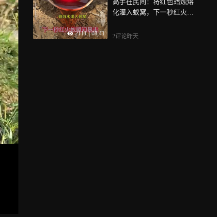
高手在民间！将红色蜡烛熔
化灌入蚁窝，下一秒红火蚁
瞬间暴走
2111
|
08:41
2评论
昨天