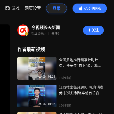
游戏
网页设置
登录
安装电脑版
内容更精彩
今视频长天新闻
关注
粉丝
16.0万
|
关注
0
作者最新视频
全国多地推行精准计时计
费，停车费“向下”调，城市
温度“向上”升
60
|
01:28
13小时前
江西推出每月200元托育消费
券 长效红利筑牢幼有善育民
生底色
56
|
01:07
15小时前