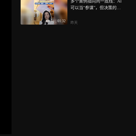
多个案例指向同一底线：AI
可以当“参谋”，但决策的权
责始终在人
78
|
01:32
昨天