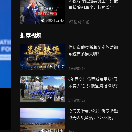
70枚导弹摧毁美资工厂！俄
军拔除AI军企，特朗普罕见
切割认怂
7405
|
02:45
1评论
3小时前
推荐视频
你知道俄罗斯总统座驾防御
系统有多逆天嘛？
11.8万
|
01:17
4评论
05-13
6年巨变！俄罗斯海军从“展
示实力”到只能靠海报撑场？
2.6万
|
00:47
3评论
07-29
度假天堂变地狱！俄罗斯海
滩无人机坠落，7死58伤，爆
炸前那几秒的枪声太揪心
2847
|
01:47