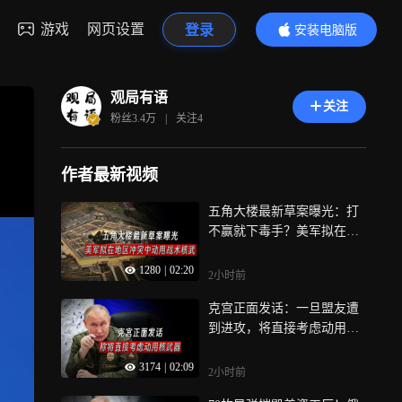
游戏
网页设置
登录
安装电脑版
内容更精彩
观局有语
关注
粉丝
3.4万
|
关注
4
作者最新视频
五角大楼最新草案曝光：打
不赢就下毒手？美军拟在地
区冲突中动用战术核武！
1280
|
02:20
2小时前
克宫正面发话：一旦盟友遭
到进攻，将直接考虑动用核
武器
3174
|
02:09
2小时前