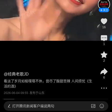
关注
16
1
2
@
经典老歌JD
6
看淡了岁月如梭喋喋不休，尝尽了酸甜苦辣 人间烦忧《生
活的酒》
2026-06-04 09:55
发布于
山东
打开
腾讯新闻客户端说两句