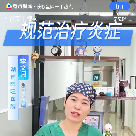
· 获取全网一手热点
打开
首页
视频
无障碍