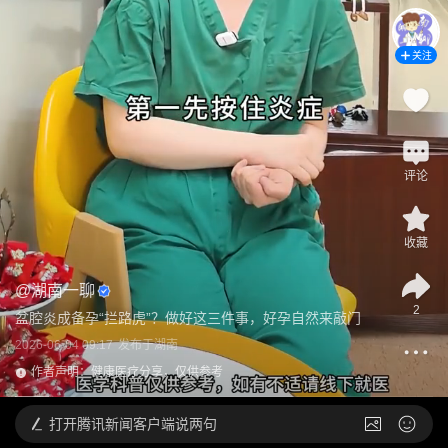
关注
评论
收藏
@
湖南一聊
2
盆腔炎成备孕“拦路虎”？做好这三件事，好孕自然来敲门
2026-06-04 09:17
发布于
湖南
作者声明：健康医疗分享，仅供参考
打开
腾讯新闻客户端说两句