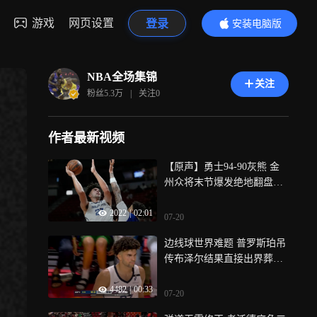
游戏
网页设置
登录
安装电脑版
内容更精彩
NBA全场集锦
关注
粉丝
5.3万
|
关注
0
作者最新视频
【原声】勇士94-90灰熊 金
州众将末节爆发绝地翻盘拿
下夏联冠军
2022
|
02:01
07-20
边线球世界难题 普罗斯珀吊
传布泽尔结果直接出界葬送
比赛
4482
|
00:33
07-20