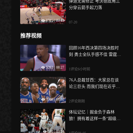
弹道无需修正 考沃德底角三
分穿云箭手起刀落
1711
|
00:11
07-20
推荐视频
回顾16年西决第四场决胜时
刻 勇士全队手感不佳 雷霆趁
势打出一波流拿下第四场
5262
|
08:27
1评论
6小时前
76人总裁甘西：大家总在谈
论三巨头 而我们现在近乎五
巨头
7366
|
01:30
2评论
刚刚
体坛记忆｜掘金负于森林
狼！拥有着这样一条“超级板
凳”，掘金真没啥底气啊……
590
|
03:24