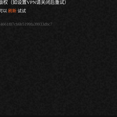
版权（如设置VPN请关闭后重试）
可以
刷新
试试
f4661f07cb6b5199fa39933dbc7
倍速