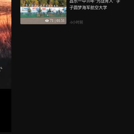
昌乐一中10年“为战育人” 学
子圆梦海军航空大学
71
|
01:51
-6小时前