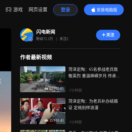
游戏
网页设置
登录
安装电脑版
内容更精彩
闪电新闻
关注
粉丝
72.3万
|
关注
2
作者最新视频
菏泽定陶：65名参战老兵致
敬英烈 重温峥嵘岁月 传承不
朽军魂
62
|
02:05
-7小时前
菏泽定陶：为老兵补办结婚
证 定格别样浪漫
35
|
01:43
-7小时前