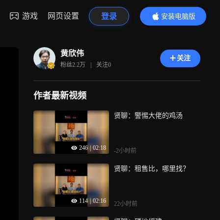
游戏
网页设置
登录
安装电脑版
内容更精彩
黄欣伟
关注
粉丝
2.2万
|
关注
0
作者最新视频
贤聊：警惕大佬的鸡汤
246
|
02:18
-2小时前
贤聊：租售比，哪里找？
114
|
02:16
22小时前