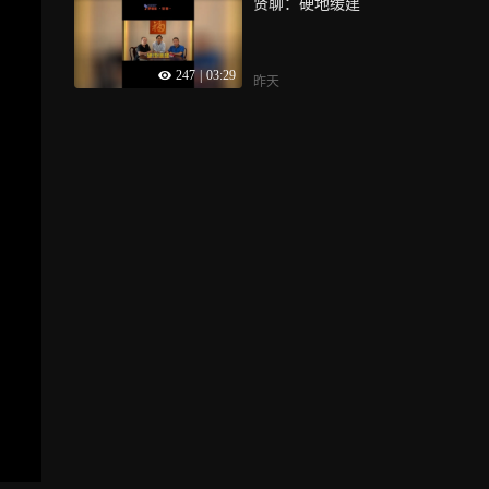
贤聊：硬地缓建
247
|
03:29
昨天