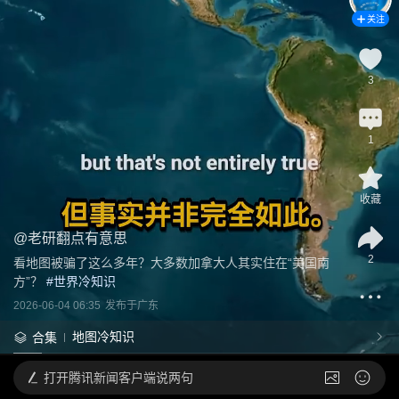
关注
3
1
收藏
@
老研翻点有意思
2
看地图被骗了这么多年？大多数加拿大人其实住在“美国南
方”？
 #
世界冷知识
2026-06-04 06:35
发布于
广东
地图冷知识
合集
打开
腾讯新闻客户端说两句