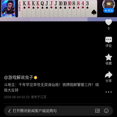
关注
5
评论
收藏
@
游戏解说虫子
分享
斗地主：千年罕见举世无双诛仙局！铁牌挑衅饕餮三炸！结
局大反转
2026-06-04 02:23
发布于
江苏
打开
腾讯新闻客户端说两句