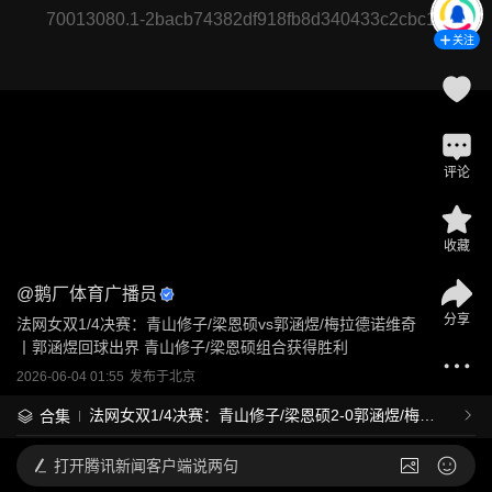
70013080.1-2bacb74382df918fb8d340433c2cbc16
关注
评论
收藏
@
鹅厂体育广播员
分享
法网女双1/4决赛：青山修子/梁恩硕vs郭涵煜/梅拉德诺维奇
丨郭涵煜回球出界 青山修子/梁恩硕组合获得胜利
2026-06-04 01:55
发布于
北京
法网女双1/4决赛：青山修子/梁恩硕2-0郭涵煜/梅拉
合集
德诺维奇
打开
腾讯新闻客户端说两句