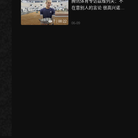
腾讯体育专访兹维列夫：不
在意别人的言论 很高兴诺兰
他懂球
7
|
00:22
06-09