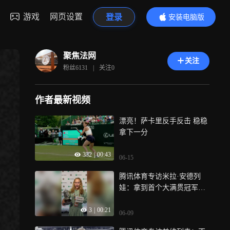
游戏
网页设置
登录
安装电脑版
内容更精彩
聚焦法网
关注
粉丝
6131
|
关注
0
作者最新视频
漂亮！萨卡里反手反击 稳稳
拿下一分
332
|
00:43
06-15
腾讯体育专访米拉·安德列
娃：拿到首个大满贯冠军感
觉很棒 期待能拿更多
3
|
00:21
06-09