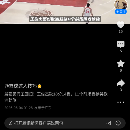
关注
19
5
6
@
篮球过人技巧
3
最强暑假工回归！王俊杰砍18分14板，11个前场板抢哭欧
洲劲旅
2026-06-04 01:26
发布于
广东
打开
腾讯新闻客户端说两句