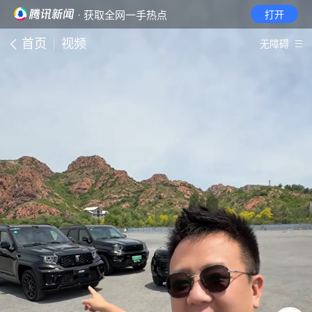
· 获取全网一手热点
打开
首页
视频
无障碍