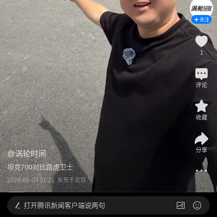
关注
1
评论
收藏
分享
@
涡轮时间
坦克700对比路虎卫士
2026-06-04 01:21
发布于
北京
打开
腾讯新闻客户端说两句