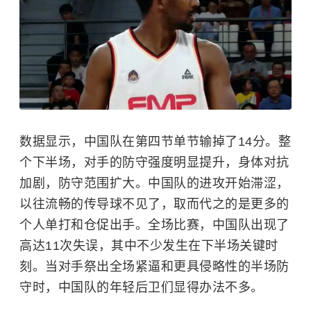
数据显示，中国队在第四节单节输掉了14分。整
个下半场，对手的防守强度明显提升，身体对抗
加剧，防守范围扩大。中国队的进攻开始滞涩，
以往流畅的传导球不见了，取而代之的是更多的
个人单打和仓促出手。全场比赛，中国队出现了
高达11次失误，其中不少发生在下半场关键时
刻。当对手祭出全场紧逼和更具侵略性的半场防
守时，中国队的年轻后卫们显得办法不多。