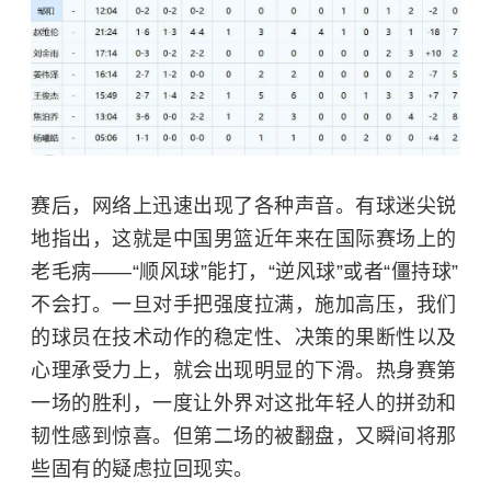
赛后，网络上迅速出现了各种声音。有球迷尖锐
地指出，这就是中国男篮近年来在国际赛场上的
老毛病——“顺风球”能打，“逆风球”或者“僵持球”
不会打。一旦对手把强度拉满，施加高压，我们
的球员在技术动作的稳定性、决策的果断性以及
心理承受力上，就会出现明显的下滑。热身赛第
一场的胜利，一度让外界对这批年轻人的拼劲和
韧性感到惊喜。但第二场的被翻盘，又瞬间将那
些固有的疑虑拉回现实。