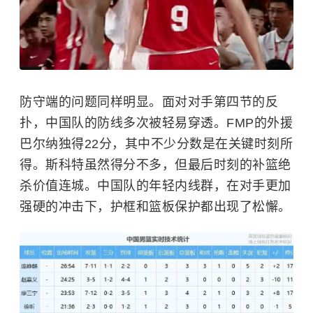
防守端的问题同样明显。面对对手第四节的反
扑，中国队的防线多次被轻易穿透。FMP的外援
巴尔纳独得22分，其中不少分数是在关键时刻所
得。斯科特虽然得分不多，但最后时刻的补篮绝
杀价值连城。中国队的年轻内线群，在对手更加
强硬的冲击下，护框和篮板保护都出现了松懈。