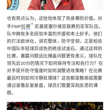
也有观点认为，这恰恰体现了热身赛的价值。对
手FMP
拉德
尼基是塞尔维亚联赛的亚军队伍，
队中拥有多名经验丰富的外援和本土好手。他们
的打法欧洲化，讲究整体，防守坚韧，正是检验
中国队年轻球员成色的绝佳试金石。通过这样的
比赛，暴露问题远比掩盖问题更有意义。球队在
领先近20分的情况下如何保持专注和执行力？在
对手提升防守强度时如何调整进攻策略？在比赛
最后时刻如何冷静处理球？这些都是教练组需要
通过录像反复复盘，球员们需要深刻反思的课
题。