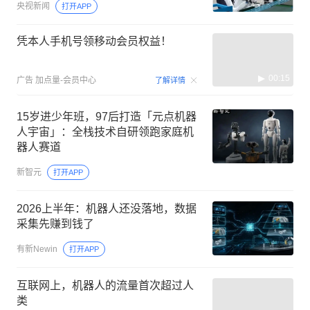
央视新闻
打开APP
凭本人手机号领移动会员权益！
00:15
广告
加点量-会员中心
了解详情
15岁进少年班，97后打造「元点机器
人宇宙」：全栈技术自研领跑家庭机
器人赛道
新智元
打开APP
2026上半年：机器人还没落地，数据
采集先赚到钱了
有新Newin
打开APP
互联网上，机器人的流量首次超过人
类