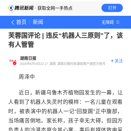
· 获取全网一手热点
打开
首页
新闻
无障碍
芙蓉国评论 | 违反“机器人三原则”了，该
有人管管
湖南日报
关注
2026年6月4日22:17
湖南
湖南日报社新湖南客户端官方账号
周泽中
近日，新疆乌鲁木齐植物园发生的一幕，让
人看到了机器人失灵时的模样：一名儿童在观看
时，被表演中的机器人一记“回旋踢”正中腹部，
当场痛苦倒地。家长称，孩子幸无大碍，但园方
负责人的冷漠态度令其心寒。事后有媒体致电采