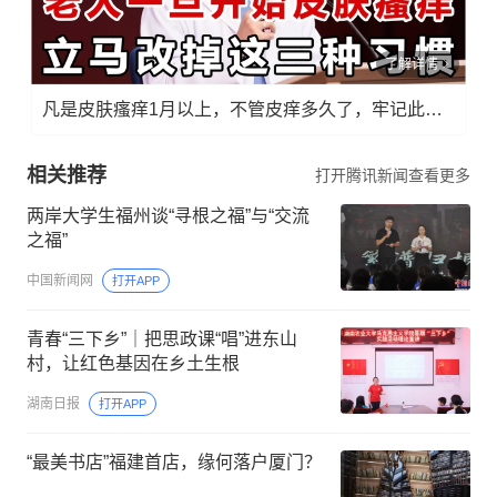
了解详情
凡是皮肤瘙痒1月以上，不管皮痒多久了，牢记此法，快！准！狠！
相关推荐
打开腾讯新闻查看更多
两岸大学生福州谈“寻根之福”与“交流
之福”
中国新闻网
打开APP
青春“三下乡”｜把思政课“唱”进东山
村，让红色基因在乡土生根
湖南日报
打开APP
“最美书店”福建首店，缘何落户厦门？