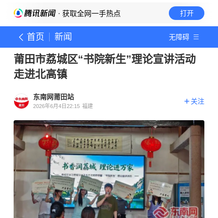
· 获取全网一手热点
打开
首页
新闻
无障碍
莆田市荔城区“书院新生”理论宣讲活动
走进北高镇
东南网莆田站
关注
2026年6月4日22:15
福建