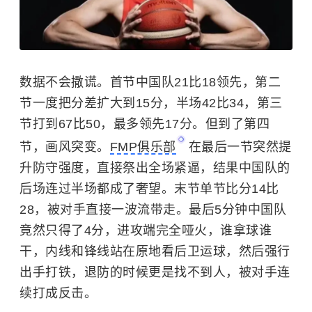
数据不会撒谎。首节中国队21比18领先，第二
节一度把分差扩大到15分，半场42比34，第三
节打到67比50，最多领先17分。但到了第四
节，画风突变。
FMP俱乐部
在最后一节突然提
升防守强度，直接祭出全场紧逼，结果中国队的
后场连过半场都成了奢望。末节单节比分14比
28，被对手直接一波流带走。最后5分钟中国队
竟然只得了4分，进攻端完全哑火，谁拿球谁
干，内线和锋线站在原地看后卫运球，然后强行
出手打铁，退防的时候更是找不到人，被对手连
续打成反击。