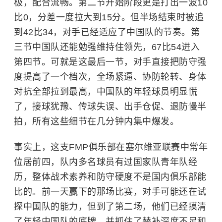
极，配合流畅。第二节开始阶段更是打出一波10
比0，分差一度拉大到15分。但半场结束时被追
到42比34，对手已经适应了中国队的节奏。第
三节中国队还能勉强维持住领先，67比54进入
第四节。可就是这最后一节，对手直接把防守强
度提高了一个档次，全场紧逼、协防轮转、身体
对抗全部拉到最高，中国队的年轻球员明显慌
了，接球犹豫、传球失误、出手仓促、退防慢半
拍，所有这些细节在几分钟内集中爆发。
事实上，这支FMP俱乐部在塞尔维亚联赛中常年
位居前四，队内多名球员有过国家队青年队经
历，整体战术素养和防守硬度不是国内俱乐部能
比的。前一天赢下的那场比赛，对手可能还在试
探中国队的能力，但到了第二场，他们已经摸清
了年轻中国队的底牌，并抓住了替补深度不足和