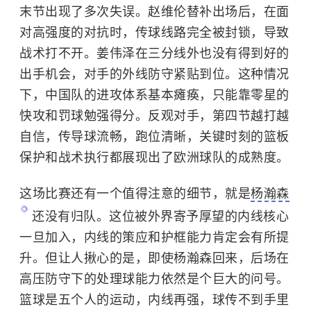
末节出现了多次失误。赵维伦替补出场后，在面
对高强度的对抗时，传球线路完全被封锁，导致
战术打不开。姜伟泽在三分线外也没有得到好的
出手机会，对手的外线防守紧贴到位。这种情况
下，中国队的进攻体系基本瘫痪，只能靠零星的
快攻和罚球勉强得分。反观对手，第四节越打越
自信，传导球流畅，跑位清晰，关键时刻的篮板
保护和战术执行都展现出了欧洲球队的成熟度。
这场比赛还有一个值得注意的细节，就是
杨瀚森
还没有归队。这位被外界寄予厚望的内线核心
一旦加入，内线的策应和护框能力肯定会有所提
升。但让人揪心的是，即使杨瀚森回来，后场在
高压防守下的处理球能力依然是个巨大的问号。
篮球是五个人的运动，内线再强，球传不到手里