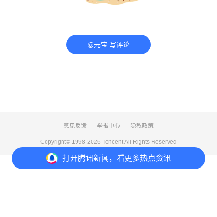
@元宝 写评论
意见反馈
举报中心
隐私政策
Copyright© 1998-
2026
Tencent.All Rights Reserved
打开
腾讯新闻，看更多热点资讯
打开
APP参与讨论
评论
点赞
收藏
分享