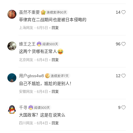
虽然不重要
14
菲律宾在二战期间也是被日本侵略的
上海网友
6月5日
回复
蜂王之王
96
这两个货哪有正常人
北京网友
6月4日
回复
用户gbss4w8
12
自己不尴尬，尴尬的是别人！
安徽网友
6月4日
回复
千寻
9
大国政客？这是在说笑么
四川网友
6月4日
回复