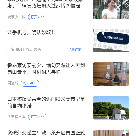
发，菲律宾政坛陷入激烈博弈僵局
硬核小百科
打开APP
凭手机号，确认领取！
00:15
广告
易泽科技运营商
了解详情
敏昂莱访泰前夕，缅甸突然让人见到
昂山素季，时机耐人寻味
国迹线
打开APP
日本核爆受害者的追问换来高市早苗
的含糊承诺
蒋丰看日本
打开APP
突破外交孤立！敏昂莱开启泰国正式