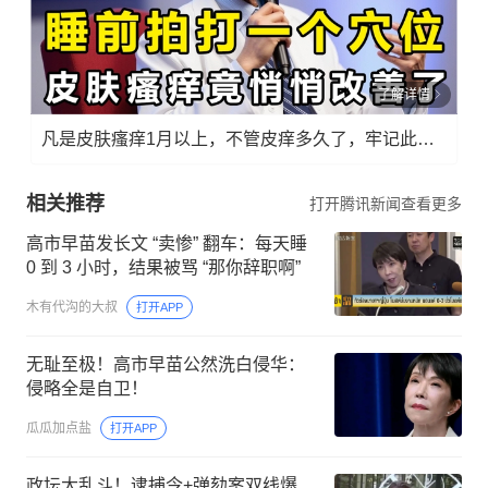
了解详情
凡是皮肤瘙痒1月以上，不管皮痒多久了，牢记此法，快！准！狠！
相关推荐
打开腾讯新闻查看更多
高市早苗发长文 “卖惨” 翻车：每天睡
0 到 3 小时，结果被骂 “那你辞职啊”
木有代沟的大叔
打开APP
无耻至极！高市早苗公然洗白侵华：
侵略全是自卫！
瓜瓜加点盐
打开APP
政坛大乱斗！逮捕令+弹劾案双线爆