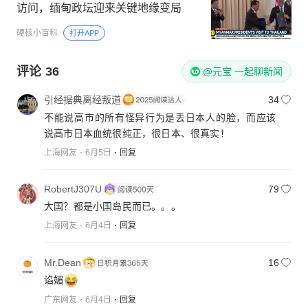
访问，缅甸政坛迎来关键地缘变局
硬核小百科
打开APP
评论
36
@元宝 一起聊新闻
引经据典离经叛道
34
不能说高市的所有怪异行为是丢日本人的脸，而应该
说高市日本血统很纯正，很日本、很真实！
上海网友
6月5日
回复
RobertJ307U
79
大国？都是小国岛民而已。。。
上海网友
6月4日
回复
Mr.Dean
16
谄媚
广东网友
6月4日
回复