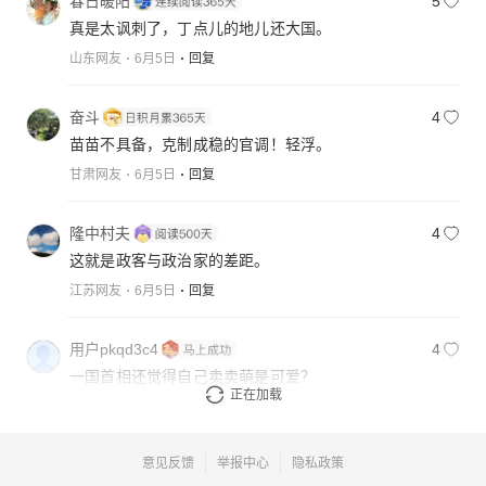
春日暖阳
5
真是太讽刺了，丁点儿的地儿还大国。
山东网友
6月5日
回复
奋斗
4
苗苗不具备，克制成稳的官调！轻浮。
甘肃网友
6月5日
回复
隆中村夫
4
这就是政客与政治家的差距。
江苏网友
6月5日
回复
用户pkqd3c4
4
一国首相还觉得自己卖卖萌是可爱？
正在加载
重庆网友
6月5日
回复
意见反馈
举报中心
隐私政策