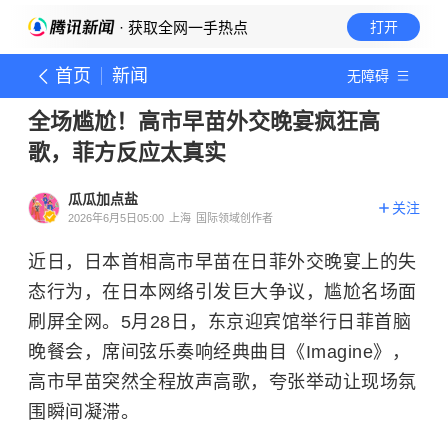
· 获取全网一手热点
打开
首页
新闻
无障碍
全场尴尬！高市早苗外交晚宴疯狂高
歌，菲方反应太真实
瓜瓜加点盐
关注
2026年6月5日05:00
上海
国际领域创作者
近日，日本首相高市早苗在日菲外交晚宴上的失
态行为，在日本网络引发巨大争议，尴尬名场面
刷屏全网。5月28日，东京迎宾馆举行日菲首脑
晚餐会，席间弦乐奏响经典曲目《Imagine》，
高市早苗突然全程放声高歌，夸张举动让现场氛
围瞬间凝滞。