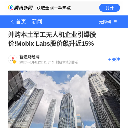
· 获取全网一手热点
打开
首页
新闻
无障碍
并购本土军工无人机企业引爆股
价!Mobix Labs股价飙升近15%
智通财经网
关注
2026年6月4日22:11
广东
财经领域创作者