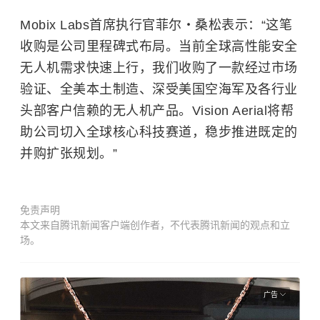
Mobix Labs首席执行官菲尔・桑松表示：“这笔
收购是公司里程碑式布局。当前全球高性能安全
无人机需求快速上行，我们收购了一款经过市场
验证、全美本土制造、深受美国空海军及各行业
头部客户信赖的无人机产品。Vision Aerial将帮
助公司切入全球核心科技赛道，稳步推进既定的
并购扩张规划。”
免责声明
本文来自腾讯新闻客户端创作者，不代表腾讯新闻的观点和立
场。
广告