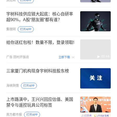
洞见商
打开APP
宇树科技供应链大起底：核心自研率
超90%，A股“朋友圈”都有谁？
集微网
打开APP
给你送红包啦！数量不限，登录领取!
00:44
广告
回村开饭店
立即下载
三家厦门机构现身宇树科技股东榜
海峡舆情
打开APP
上市路演中，王兴兴回应估值、美国
禁令与遥控玩具公司标签
南方都市报
打开APP