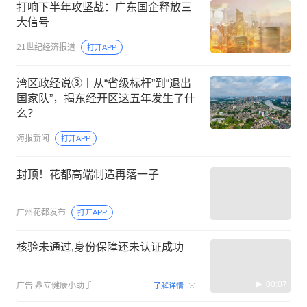
打响下半年攻坚战：广东国企释放三
大信号
21世纪经济报道
打开APP
湾区政经说③丨从“省级标杆”到“退出
国家队”，揭东经开区这五年发生了什
么？
海报新闻
打开APP
封顶！花都高端制造再落一子
广州花都发布
打开APP
核验未通过,身份保障还未认证成功
00:07
广告
鼎立健康小助手
了解详情