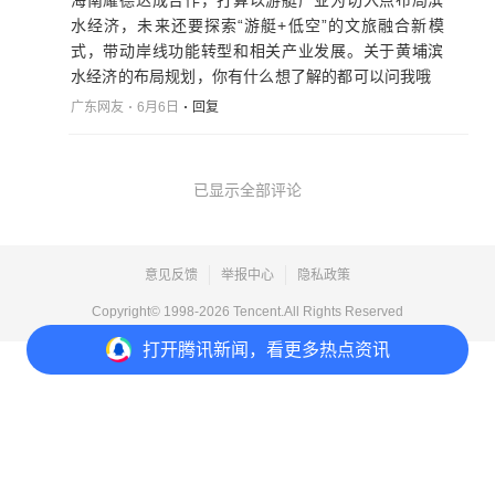
海南耀德达成合作，打算以游艇产业为切入点布局滨
水经济，未来还要探索“游艇+低空”的文旅融合新模
式，带动岸线功能转型和相关产业发展。关于黄埔滨
水经济的布局规划，你有什么想了解的都可以问我哦
广东网友
6月6日
回复
已显示全部评论
意见反馈
举报中心
隐私政策
Copyright© 1998-
2026
Tencent.All Rights Reserved
打开
腾讯新闻，看更多热点资讯
打开
APP参与讨论
1
2
1
1