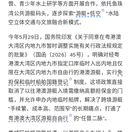
营、青少年水上研学等方面开展合作，依托鱼珠
湾公共游艇码头，逐步探索“
游艇+低空
”水陆
空立体交通与文旅融合新模式。
今年5月29日，国务院印发《关于同意在粤港澳
大湾区内地九市暂时调整实施有关行政法规规定
的批复》（国函〔2026〕45号），明确对经粤
港澳大湾区内地九市指定口岸临时入出内地且仅
限在大湾区内地九市自由行的港澳游艇，实行
免
担保和临时船舶国籍登记
制度。这项政策直接
取消了以往港澳游艇入境需缴纳高额担保金的门
槛，并允许申办内地临时船牌，解决了跨境游艇
“手续繁、成本高、范围窄”的长期痛点，打通了
粤港澳大湾区游艇自由行
的“任督二脉”。