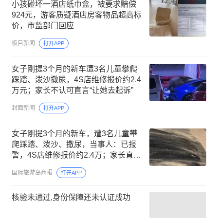
小孩碰坏一酒店纸巾盒，被要求赔偿
924元，游客质疑酒店房客物品超高标
价，市监部门回应
极目新闻
打开APP
女子刚提3个月的新车遭3名儿童攀爬
踩踏、泼沙撒尿，4S店维修报价约2.4
万元；家长不认可直言“让她去起诉”
封面新闻
打开APP
女子刚提3个月的新车，遭3名儿童攀
爬踩踏、泼沙、撒尿，当事人：已报
警，4S店维修报价约2.4万；家长直言
赔偿金太离谱、“让她去起诉”
国际旅游岛商报
打开APP
核验未通过,身份保障还未认证成功