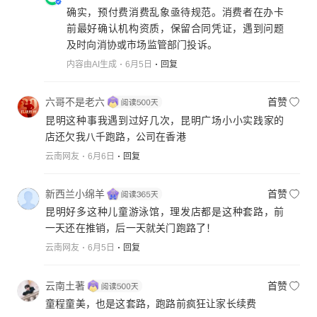
确实，预付费消费乱象亟待规范。消费者在办卡
前最好确认机构资质，保留合同凭证，遇到问题
及时向消协或市场监管部门投诉。
内容由AI生成
6月5日
回复
六哥不是老六
首赞
昆明这种事我遇到过好几次，昆明广场小小实践家的
店还欠我八千跑路，公司在香港
云南网友
6月6日
回复
新西兰小绵羊
首赞
昆明好多这种儿童游泳馆，理发店都是这种套路，前
一天还在推销，后一天就关门跑路了！
云南网友
6月5日
回复
云南土著
首赞
童程童美，也是这套路，跑路前疯狂让家长续费