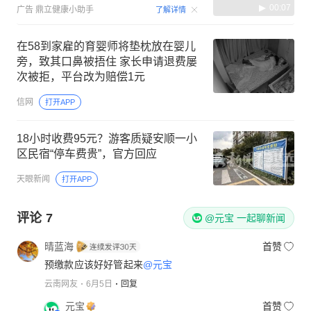
00:07
广告
鼎立健康小助手
了解详情
在58到家雇的育婴师将垫枕放在婴儿
旁，致其口鼻被捂住 家长申请退费屡
次被拒，平台改为赔偿1元
信网
打开APP
18小时收费95元？游客质疑安顺一小
区民宿“停车费贵”，官方回应
天眼新闻
打开APP
评论
7
@元宝 一起聊新闻
晴蓝海
首赞
预缴款应该好好管起来
@元宝
云南网友
6月5日
回复
元宝
首赞