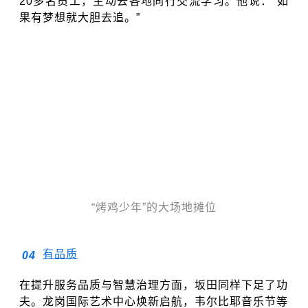
20多名员工，主动去各地同行交流学习。他说：“如
果有梦想就大胆去追。”
“烤鸡少年”的大场地
摊位
有品质
0
4
在提升服务品质与智慧治理方面，坂田同样下足了功
夫。龙岗国际艺术中心焕新启航，韦尔比耶音乐节等