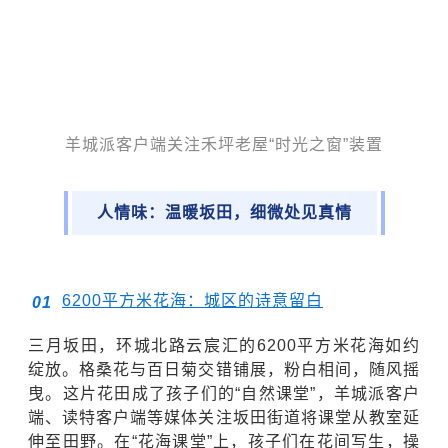
羊城派客户端关注禾坪老屋“时光之窗”装置
人情味：
温暖坂田，细微处见真情
6200平方米花海：
城区的诗意留白
0
1
三月坂田，环城北路云宸汇的6200平方米花海如约
绽放。
格桑花
与
百日菊
交错铺展，粉白相间，随风摇
曳。这片花田成了孩子们的“自然课堂”，羊城派客户
端、读特客户端等媒体关注坂田街道将课堂从教室延
伸至田野。在“花海课堂”上，孩子们在花间写生，操