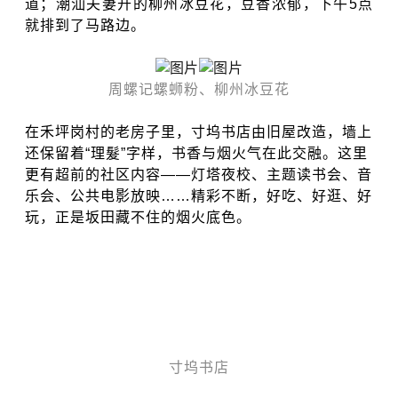
道
；潮汕夫妻开的柳州冰豆花，豆香浓郁，下午5点
就排到了马路边
。
周螺记螺蛳粉、
柳州冰豆花
在禾坪岗村的老房子里，寸坞书店由旧屋改造，墙上
还保留着“理髮”字样，书香与烟火气在此交融
。
这里
更有超前的社区内容——灯塔夜校、主题读书会、音
乐会、公共电影放映……精彩不断，
好吃、好逛、好
玩，正是坂田藏不住的烟火底色。
寸坞书店