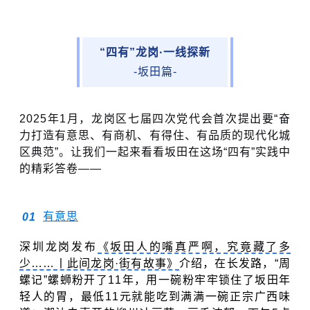
“四有”龙岗·一线探新
-坂田篇-
2025年1月，龙岗区七届四次党代会首次提出要“奋
力打造有意思、有商机、有得住、有品质的现代化城
区典范”。
让我们一起来看看坂田在这场“四有”实践中
的精彩答卷——
有意思
0
1
深圳龙岗发布
《坂田人的嘴真严啊，究竟藏了多
少……丨此间龙岗·街有故事》
介绍，在长发路，“周
螺记”螺蛳粉开了11年，用一碗粉牢牢锁住了坂田年
轻人的胃，最低11元就能吃到满满一碗正宗广西味