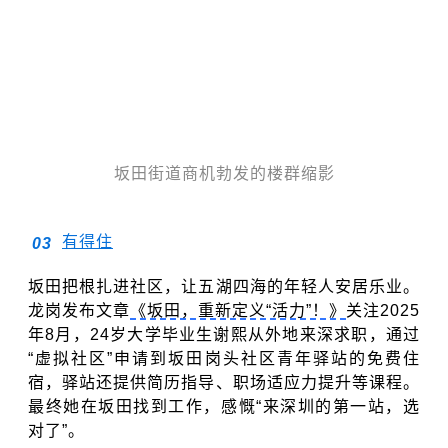
坂田街道
商机勃发的楼群缩影
有得住
0
3
坂田把根扎进社区，让五湖四海的年轻人安居乐业。
龙岗发布文章
《坂田，重新定义“活力”！》
关注2025
年8月，24岁大学毕业生谢熙从外地来深求职，通过
“虚拟社区”申请到坂田岗头社区青年驿站的免费住
宿，驿站还提供简历指导、职场适应力提升等课程。
最终她在坂田找到工作，感慨“来深圳的第一站，选
对了”。