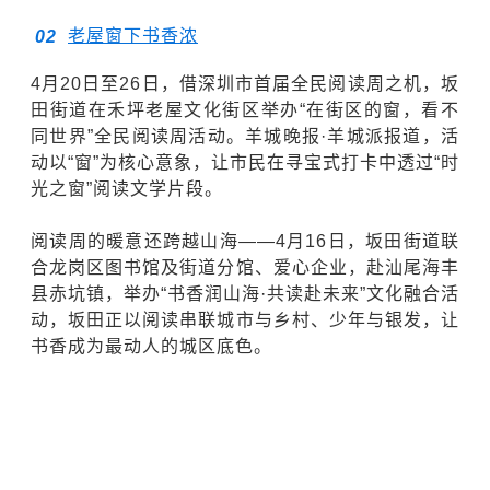
老屋窗下书香浓
0
2
4月20日至26日，借深圳市首届全民阅读周之机，坂
田街道在禾坪老屋文化街区举办“在街区的窗，看不
同世界”全民阅读周活动。羊城晚报·羊城派报道，活
动以“窗”为核心意象，让市民在寻宝式打卡中透过“时
光之窗”阅读文学片段。
阅读周的暖意还跨越山海——4月16日，坂田街道联
合龙岗区图书馆及街道分馆、爱心企业，赴汕尾海丰
县赤坑镇，举办“书香润山海·共读赴未来”文化融合活
动，坂田正以阅读串联城市与乡村、少年与银发，让
书香成为最动人的城区底色。