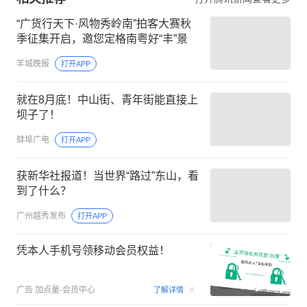
“广货行天下·风物秀岭南”拍客大赛秋
季征集开启，邀您定格南粤好“丰”景
羊城晚报
打开APP
就在8月底！中山街、青年街能直接上
坝子了！
蚌埠广电
打开APP
获新华社报道！当世界“路过”东山，看
到了什么？
广州越秀发布
打开APP
凭本人手机号领移动会员权益！
00:15
广告
加点量-会员中心
了解详情