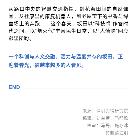
从路口中央的智慧交通指挥，到花海田间的自然课
堂；从社康里的康复机器人，到老屋窗下的书香与绿
茵场上的奔跑——这个春天，坂田以“科技感”作答时
代之问，
以“烟火气”丰富民生日常，以“人情味”回应
邻里所盼。
一个科创与人文交融、活力与温度并存的坂田，正
迎着春光，被越来越多的人看见。
END
来源：深圳舆情研究院
编辑：刘兰若、马静欣
校审：马丹、施冰冰
转载请注明