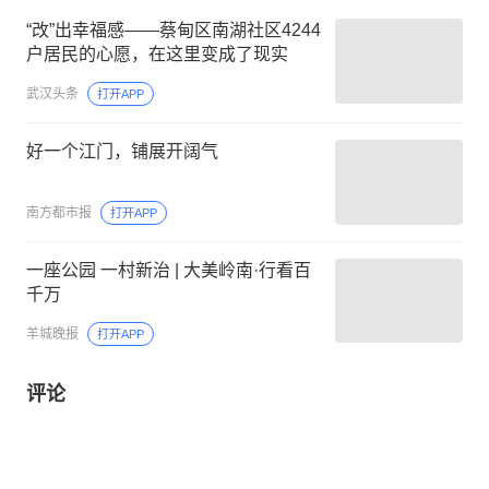
“改”出幸福感——蔡甸区南湖社区4244
户居民的心愿，在这里变成了现实
武汉头条
打开APP
好一个江门，铺展开阔气
南方都市报
打开APP
一座公园 一村新治 | 大美岭南·行看百
千万
羊城晚报
打开APP
评论