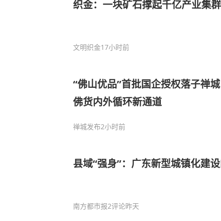
织金：一块矿石撑起千亿产业集群
文明织金
17小时前
“佛山优品”首批国企授权落子禅
佛货内外循环新通道
禅城发布
2小时前
县域“强身”：广东新型城镇化建
南方都市报
2评论
昨天