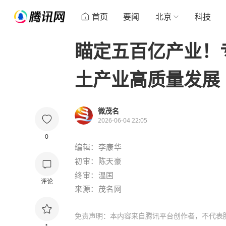
首页
要闻
北京
科技
瞄定五百亿产业！
土产业高质量发展
微茂名
2026-06-04 22:05
0
编辑：李康华
初审：陈天豪
终审：温国
评论
来源：茂名网
免责声明：本内容来自腾讯平台创作者，不代表