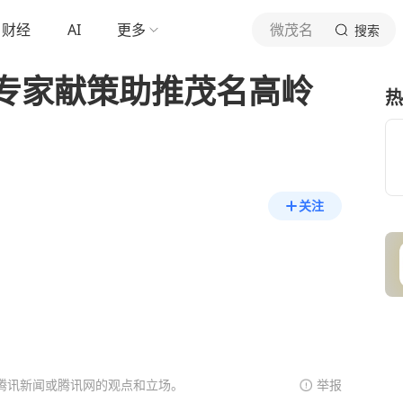
财经
AI
更多
微茂名
搜索
专家献策助推茂名高岭
热
关注
腾讯新闻或腾讯网的观点和立场。
举报