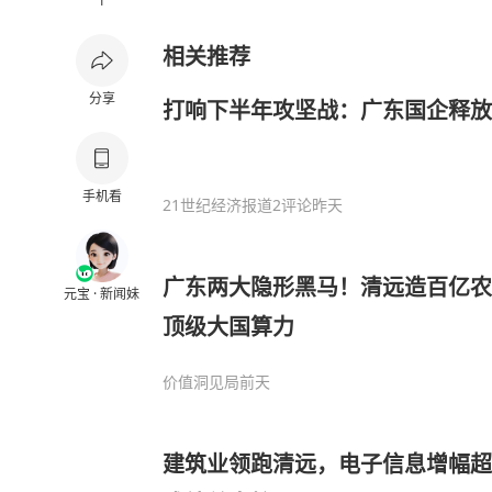
1
相关推荐
分享
打响下半年攻坚战：广东国企释放
手机看
21世纪经济报道
2评论
昨天
广东两大隐形黑马！清远造百亿农
元宝 · 新闻妹
顶级大国算力
价值洞见局
前天
建筑业领跑清远，电子信息增幅超