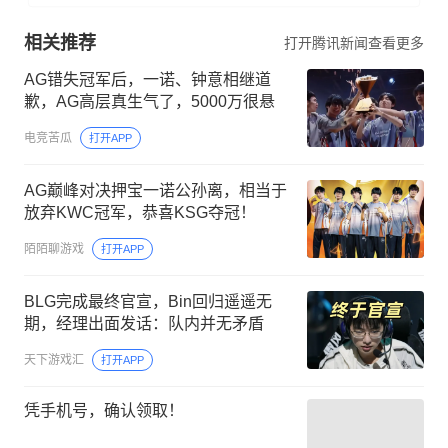
相关推荐
打开腾讯新闻查看更多
AG错失冠军后，一诺、钟意相继道
歉，AG高层真生气了，5000万很悬
电竞苦瓜
打开APP
AG巅峰对决押宝一诺公孙离，相当于
放弃KWC冠军，恭喜KSG夺冠！
陌陌聊游戏
打开APP
BLG完成最终官宣，Bin回归遥遥无
期，经理出面发话：队内并无矛盾
天下游戏汇
打开APP
凭手机号，确认领取！