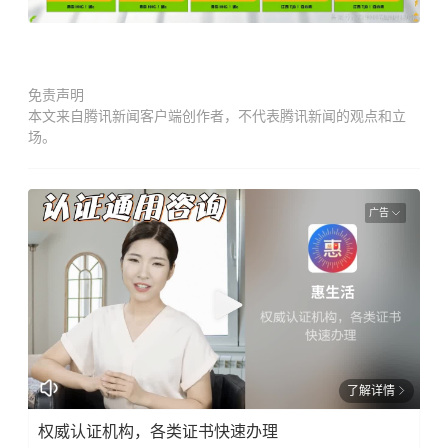
免责声明
本文来自腾讯新闻客户端创作者，不代表腾讯新闻的观点和立
场。
广告
了解详情
权威认证机构，各类证书快速办理